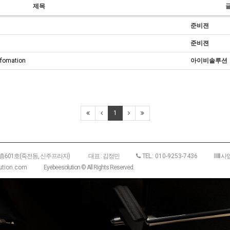
제목
준비젼
준비젼
nfomation
아이비솔루션
1
6층601호(죽전동, 신주프라자)
대표 : 김정민
TEL :
010-9253-7436
사업
tion.com
Eyebeesolution © All Rights Reserved.