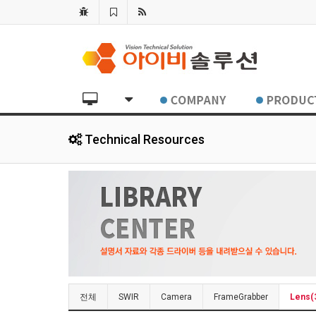
Technical Resources
전체
SWIR
Camera
FrameGrabber
Lens(