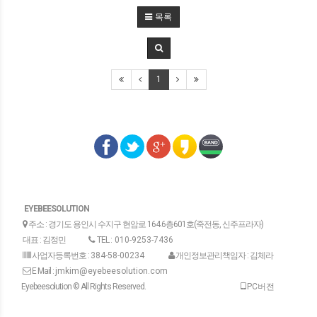
목록
1
EYEBEESOLUTION
주소 : 경기도 용인시 수지구 현암로 164.6층601호(죽전동, 신주프라자)
대표 : 김정민
TEL :
010-9253-7436
사업자등록번호 :
384-58-00234
개인정보관리책임자 : 김체라
E Mail :
jmkim@eyebeesolution.com
Eyebeesolution © All Rights Reserved.
PC버전