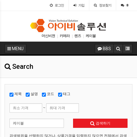
로그인
가입
정보찾기
8
머신비젼
카메라
렌즈
케이블
|
|
|
MENU
BBS
Search
제목
설명
코드
태그
~
검색하기
검색범위을 선택하지 않거나, 상품가격을 입력하지 않으면 전체에서 검색