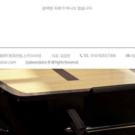
검색된 자료가 하나도 없습니다.
6층601호(죽전동, 신주프라자)
대표 : 김정민
TEL :
010-9253-7436
사업
tion.com
Eyebeesolution © All Rights Reserved.