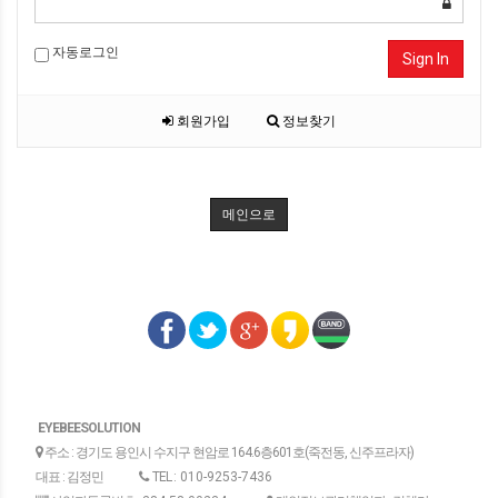
자동로그인
Sign In
회원가입
정보찾기
메인으로
EYEBEESOLUTION
주소 : 경기도 용인시 수지구 현암로 164.6층601호(죽전동, 신주프라자)
대표 : 김정민
TEL :
010-9253-7436