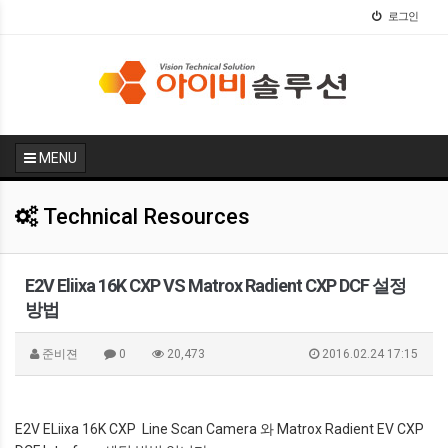
로그인
MENU
Technical Resources
E2V Eliixa 16K CXP VS Matrox Radient CXP DCF 설정
방법
준비젼
0
20,473
2016.02.24 17:15
E2V ELiixa 16K CXP Line Scan Camera 와 Matrox Radient EV CXP