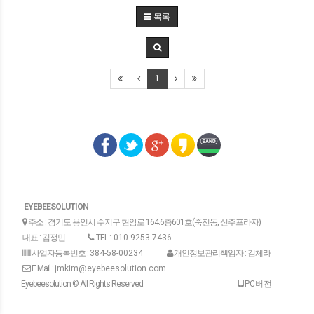
목록
1
EYEBEESOLUTION
주소 : 경기도 용인시 수지구 현암로 164.6층601호(죽전동, 신주프라자)
대표 : 김정민
TEL :
010-9253-7436
사업자등록번호 :
384-58-00234
개인정보관리책임자 : 김체라
E Mail :
jmkim@eyebeesolution.com
Eyebeesolution © All Rights Reserved.
PC버전